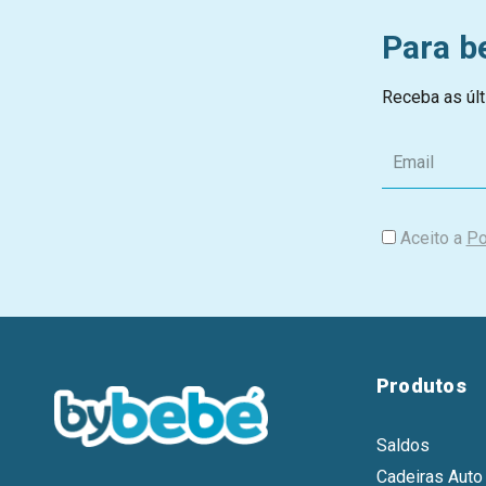
Para b
Receba as últ
E
m
a
i
Aceito a
Po
l
Produtos
Saldos
Cadeiras Auto