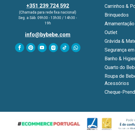
+351 239 724 592
Carrinhos & P
(Chamada para rede fixa nacional)
Brinquedos
Seg. a Sáb. 09h30 - 13h30 / 14h30 -
Amamentação 
19h
Outlet
info@bybebe.com
Grávida & Mat
Segurança em
Banho & Higie
Quarto do Be
Roupa de Beb
Acessórios
Cheque-Prend