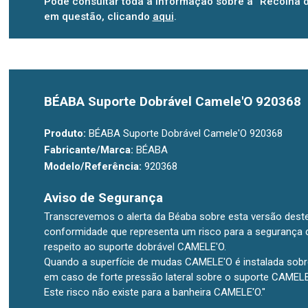
Pode consultar toda a informação sobre a “Recolha 
em questão, clicando
aqui
.
BÉABA Suporte Dobrável Camele'O 920368
Produto:
BÉABA Suporte Dobrável Camele'O 920368
Fabricante/Marca:
BÉABA
Modelo/Referência:
920368
Aviso de Segurança
Transcrevemos o alerta da Béaba sobre esta versão des
conformidade que representa um risco para a segurança d
respeito ao suporte dobrável CAMELE'O.
Quando a superfície de mudas CAMELE'O é instalada sobre
em caso de forte pressão lateral sobre o suporte CAMELE
Este risco não existe para a banheira CAMELE'O."