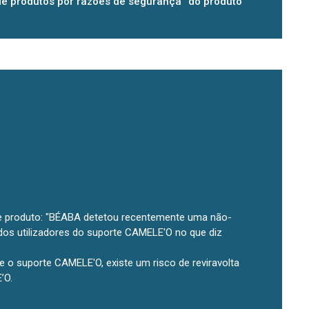
de produtos por razões de segurança” do produto
te produto: "BÉABA detetou recentemente uma não-
os utilizadores do suporte CAMELE'O no que diz
 o suporte CAMELE'O, existe um risco de reviravolta
’O.