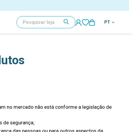
al
PESQUISAR
PT
dutos
am no mercado não está conforme a legislação de
s de segurança;
rança das pessoas ou para outros aspectos da