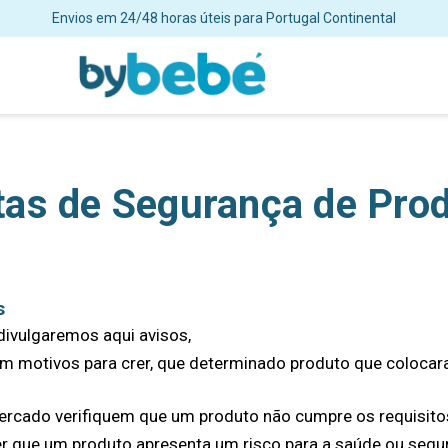
ortes grátis para encomendas superiores a 48€ para Portugal Continent
tas de Segurança de Pro
s
divulgaremos aqui avisos,
 motivos para crer, que determinado produto que colocar
rcado verifiquem que um produto não cumpre os requisito
r que um produto apresenta um risco para a saúde ou segu