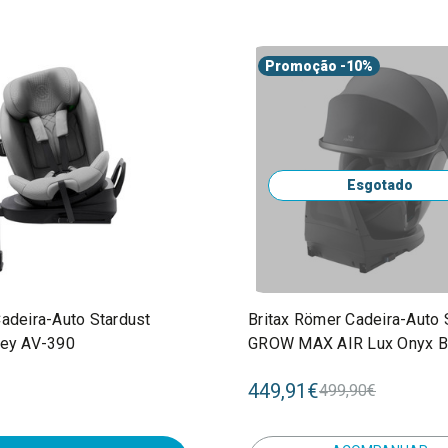
Promoção
-10%
Esgotado
Cadeira-Auto Stardust
Britax Römer Cadeira-Auto
rey AV-390
GROW MAX AIR Lux Onyx B
449,91€
499,90€