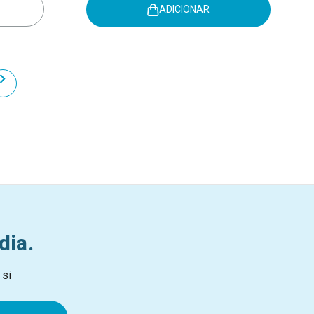
ADICIONAR
dia.
 si