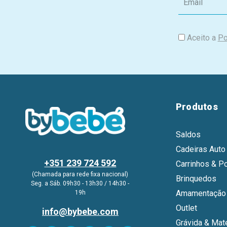
m
a
i
Aceito a
Po
l
Produtos
Saldos
Cadeiras Auto
+351 239 724 592
Carrinhos & P
(Chamada para rede fixa nacional)
Brinquedos
Seg. a Sáb. 09h30 - 13h30 / 14h30 -
Amamentação 
19h
Outlet
info@bybebe.com
Grávida & Mat