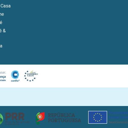
 Casa
ne
bé
é &
a