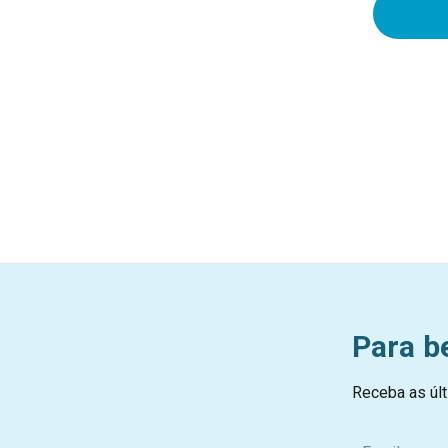
Para b
Receba as últ
E