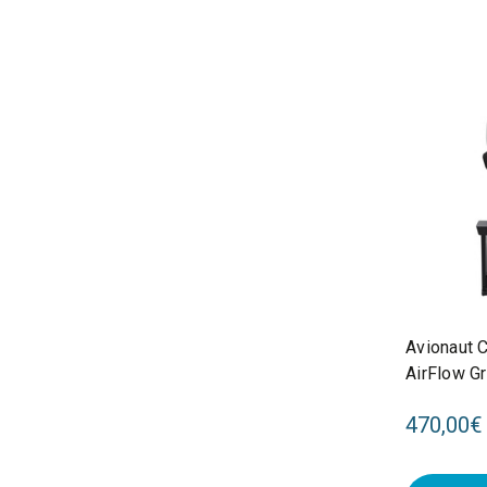
Avionaut 
AirFlow G
470,00€