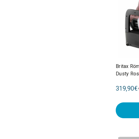
Britax Rö
Dusty Ro
319,90€