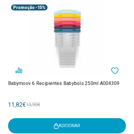
Promoção
-15%
Babymoov 6 Recipientes Babybols 250ml A004309
11,82€
13,90€
ADICIONAR