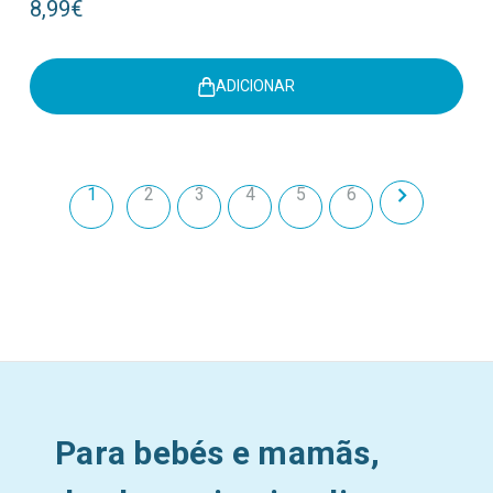
8,99€
ADICIONAR
1
2
3
4
5
6
Para bebés e mamãs,