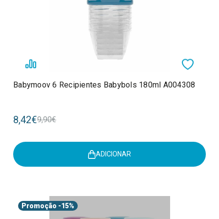
Babymoov 6 Recipientes Babybols 180ml A004308
8,42€
9,90€
ADICIONAR
Promoção
-15%