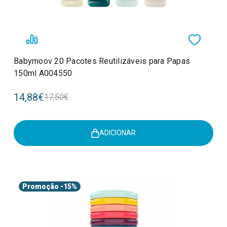
Babymoov 20 Pacotes Reutilizáveis para Papas
150ml A004550
14,88€
17,50€
ADICIONAR
Promoção
-15%