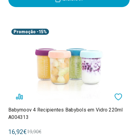
Promoção
-15%
Babymoov 4 Recipientes Babybols em Vidro 220ml
A004313
16,92€
19,90€