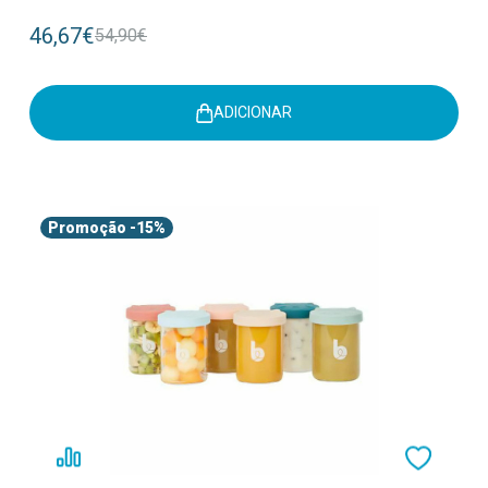
46,67€
54,90€
ADICIONAR
Promoção
-15%