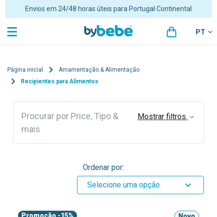
Portes grátis para encomendas superiores a 48€ para Portugal
Continental
PT
Página inicial
Amamentação & Alimentação
Recipientes para Alimentos
Procurar por Price, Tipo &
Mostrar filtros
mais
Ordenar por:
Selecione uma opção
Promoção
-15%
Novo