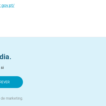
.gov.pt/
dia.
 si
 de marketing.