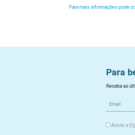
Para mais informações pode co
Para b
Receba as últ
E
m
a
i
Aceito a
Po
l