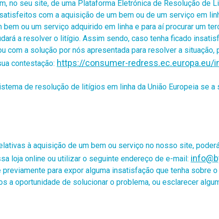
, no seu site, de uma Plataforma Eletrónica de Resolução de Li
atisfeitos com a aquisição de um bem ou de um serviço em linha
bem ou um serviço adquirido em linha e para aí procurar um terc
judará a resolver o litígio. Assim sendo, caso tenha ficado insati
ou com a solução por nós apresentada para resolver a situação, 
https://consumer-redress.ec.europa.eu/
 sua contestação
:
sistema de resolução de litígios em linha da União Europeia se a
lativas à aquisição de um bem ou serviço no nosso site, poderá u
info@
a loja online ou utilizar
o seguinte endereço de e-mail:
reviamente para expor alguma insatisfação que tenha sobre o ar
 a oportunidade de solucionar o problema, ou esclarecer algum