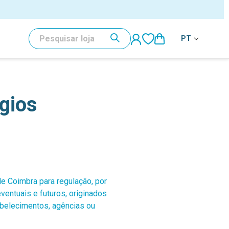
PESQUISAR
PT
igios
de Coimbra para regulação, por
ventuais e futuros, originados
abelecimentos, agências ou