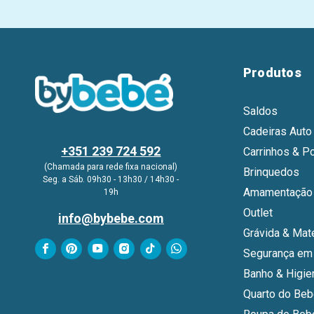
Produtos
Saldos
Cadeiras Auto
+351 239 724 592
Carrinhos & P
(Chamada para rede fixa nacional)
Brinquedos
Seg. a Sáb. 09h30 - 13h30 / 14h30 -
Amamentação 
19h
Outlet
info@bybebe.com
Grávida & Mat
Segurança em
Banho & Higie
Quarto do Be