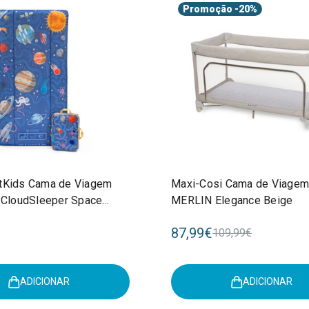
Promoção
-20%
tKids Cama de Viagem
Maxi-Cosi Cama de Viagem
l CloudSleeper Space
MERLIN Elegance Beige
002
87,99€
109,99€
ADICIONAR
ADICIONAR