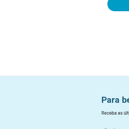
Para b
Receba as últ
E