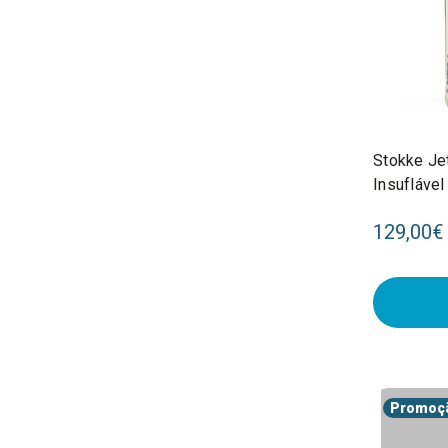
Stokke Je
Insufláve
Family 67
129,00€
Promoç