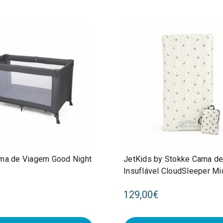
ma de Viagem Good Night
JetKids by Stokke Cama d
Insuflável CloudSleeper Mi
Celebration 584602
129,00€