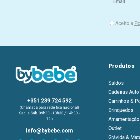
m
a
i
Aceito a
Po
l
Produtos
Saldos
Cadeiras Auto
+351 239 724 592
Carrinhos & P
(Chamada para rede fixa nacional)
Brinquedos
Seg. a Sáb. 09h30 - 13h30 / 14h30 -
Amamentação 
19h
Outlet
info@bybebe.com
Grávida & Mat