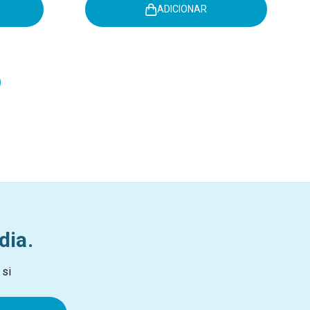
ADICIONAR
dia.
 si