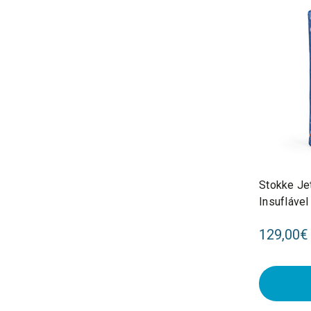
Stokke Je
Insufláve
Maze 678
129,00€