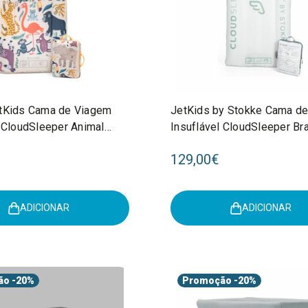
tKids Cama de Viagem
JetKids by Stokke Cama d
l CloudSleeper Animal
Insuflável CloudSleeper Br
8001
584601
129,00€
ADICIONAR
ADICIONAR
ão
-20%
Promoção
-20%