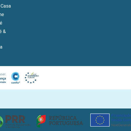
 Casa
ne
bé
é &
a