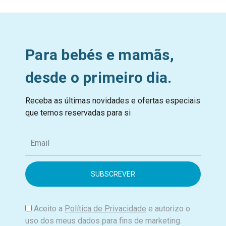
Para bebés e mamãs,
desde o primeiro dia.
Receba as últimas novidades e ofertas especiais
que temos reservadas para si
E
m
a
i
l
Aceito a
Política de Privacidade
e autorizo o
uso dos meus dados para fins de marketing.