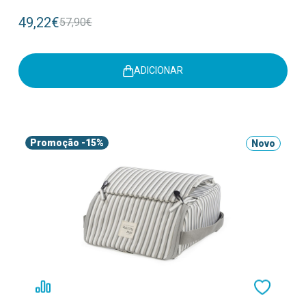
49,22€
57,90€
ADICIONAR
Promoção
-15%
Novo