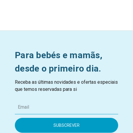
Para bebés e mamãs,
desde o primeiro dia.
Receba as últimas novidades e ofertas especiais
que temos reservadas para si
E
m
a
i
l