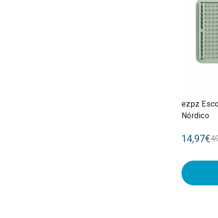
ezpz Esco
Nórdico
14,97€
4