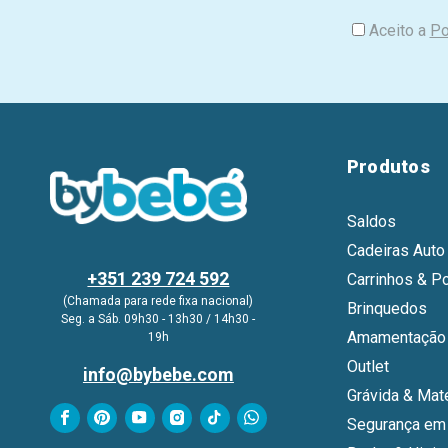
i
Aceito a
Po
l
Produtos
Saldos
Cadeiras Auto
+351 239 724 592
Carrinhos & P
(Chamada para rede fixa nacional)
Brinquedos
Seg. a Sáb. 09h30 - 13h30 / 14h30 -
Amamentação 
19h
Outlet
info@bybebe.com
Grávida & Mat
Segurança em