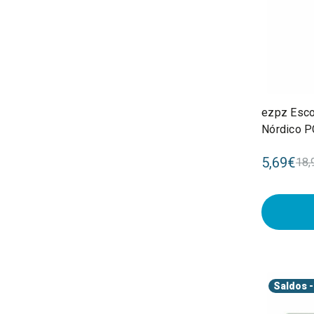
ezpz Esco
Nórdico 
5,69€
18,
Saldos
-