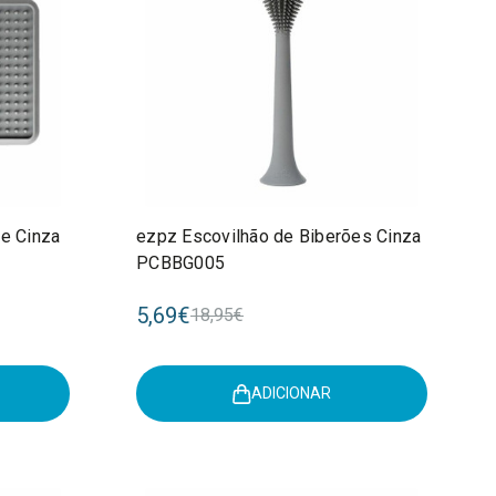
ne Cinza
ezpz Escovilhão de Biberões Cinza
PCBBG005
5,69€
18,95€
ADICIONAR