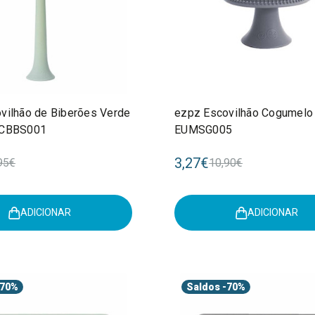
vilhão de Biberões Verde
ezpz Escovilhão Cogumelo
PCBBS001
EUMSG005
3,27€
95€
10,90€
ADICIONAR
ADICIONAR
70%
Saldos
-70%