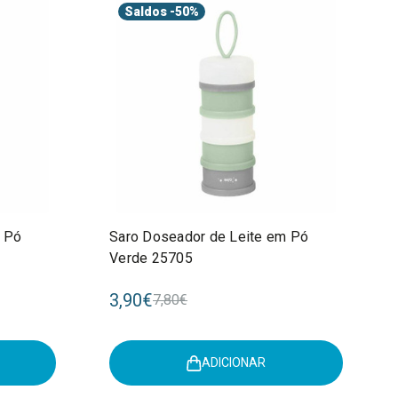
Saldos
-50%
 Pó
Saro Doseador de Leite em Pó
Verde 25705
3,90€
7,80€
ADICIONAR