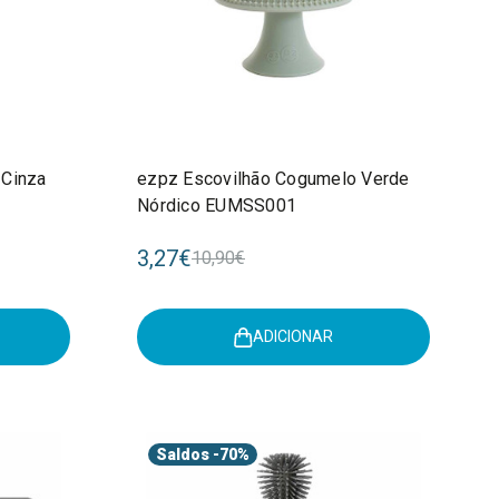
 Cinza
ezpz Escovilhão Cogumelo Verde
Nórdico EUMSS001
3,27€
10,90€
ADICIONAR
Saldos
-70%