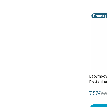
Promoç
Babymoov
Pó Azul Á
7,57€
8,9