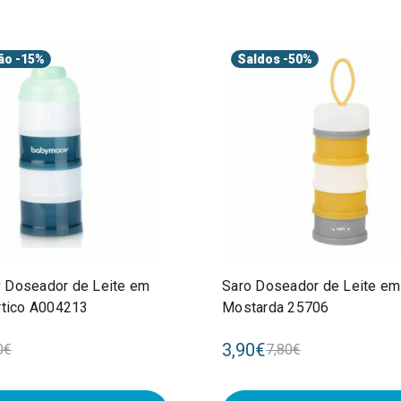
ão
-15%
Saldos
-50%
 Doseador de Leite em
Saro Doseador de Leite em
rtico A004213
Mostarda 25706
3,90€
0€
7,80€