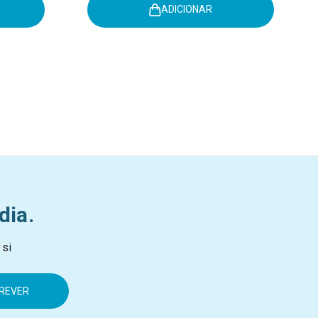
ADICIONAR
dia.
 si