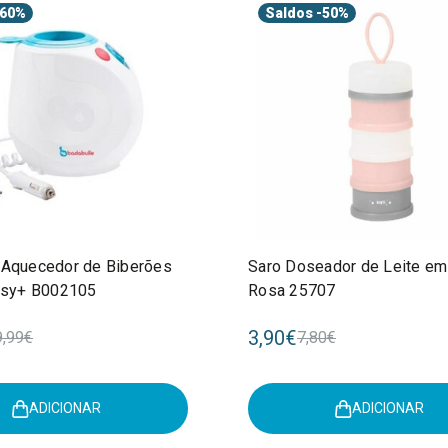
60%
Saldos
-50%
 Aquecedor de Biberões
Saro Doseador de Leite em
Easy+ B002105
Rosa 25707
3,90€
9,99€
7,80€
ADICIONAR
ADICIONAR