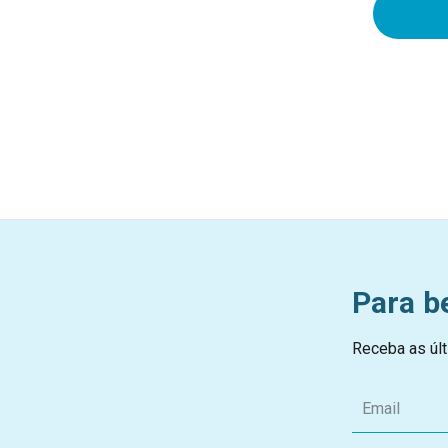
Para b
Receba as últ
E
m
a