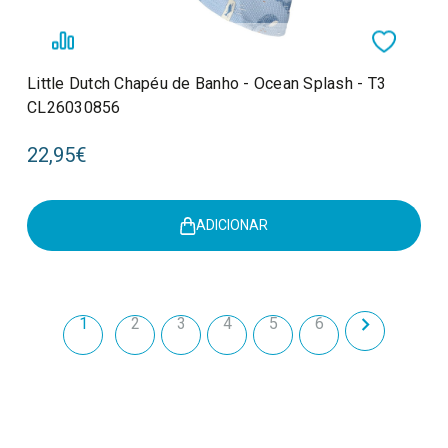
Little Dutch Chapéu de Banho - Ocean Splash - T3
CL26030856
22,95€
ADICIONAR
1
2
3
4
5
6