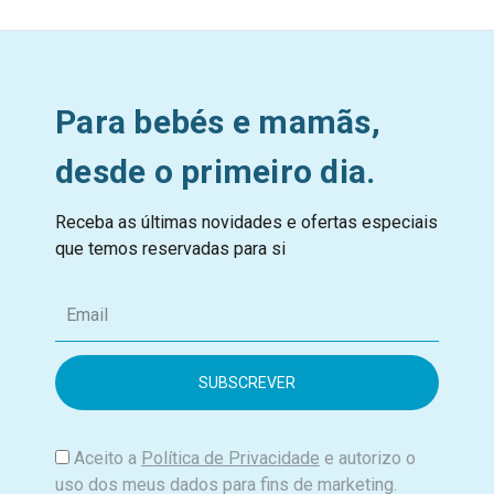
Para bebés e mamãs,
desde o primeiro dia.
Receba as últimas novidades e ofertas especiais
que temos reservadas para si
E
m
a
i
l
Aceito a
Política de Privacidade
e autorizo o
uso dos meus dados para fins de marketing.