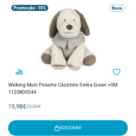
Promoção
-15%
Novo
Walking Mum Peluche Cãozinho Sintra Green +0M
1120800544
19,98€
23,50€
ADICIONAR