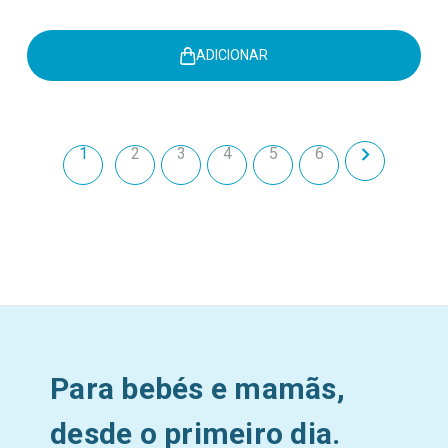
ADICIONAR
1
2
3
4
5
6
Para bebés e mamãs,
desde o primeiro dia.