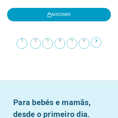
ADICIONAR
1
2
3
4
5
6
Para bebés e mamãs,
desde o primeiro dia.