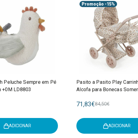
Promoção
-15%
tch Peluche Sempre em Pé
Pasito a Pasito Play Carri
rm +0M LD8803
Alcofa para Bonecas Somer
Anos 1120900408
71,83€
84,50€
ADICIONAR
ADICIONAR