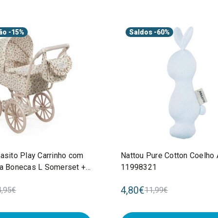
ão
-15%
Saldos
-60%
asito Play Carrinho com
Nattou Pure Cotton Coelho 
ra Bonecas L Somerset +3
11998321
0900409
4,80€
4,95€
11,99€