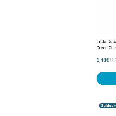
Little Du
Green Ch
6,48€
12,
Saldos
-