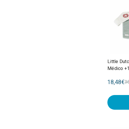
Little Dut
Médico +
18,48€
3