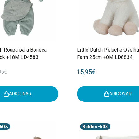
tch Roupa para Boneca
Little Dutch Peluche Ovelha 
eck +18M LD4583
Farm 25cm +0M LD8834
15,95€
95€
ADICIONAR
ADICIONAR
50%
Saldos
-50%