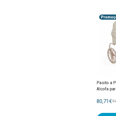
Promoç
Pasito a P
Alcofa pa
Anos 112
80,71€
9