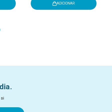
ADICIONAR
dia.
 si