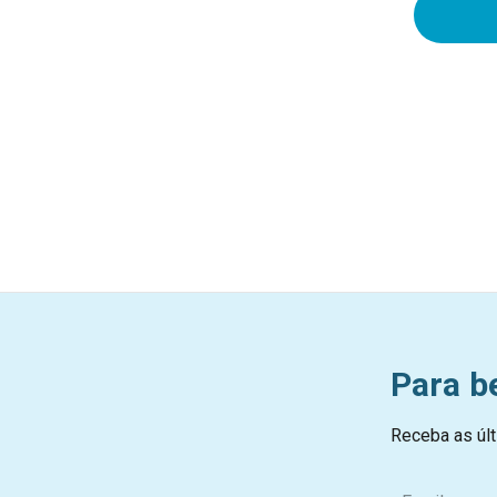
Para b
Receba as últ
E