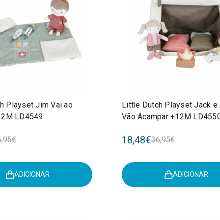
ch Playset Jim Vai ao
Little Dutch Playset Jack e
12M LD4549
Vão Acampar +12M LD455
18,48€
6,95€
36,95€
ADICIONAR
ADICIONAR