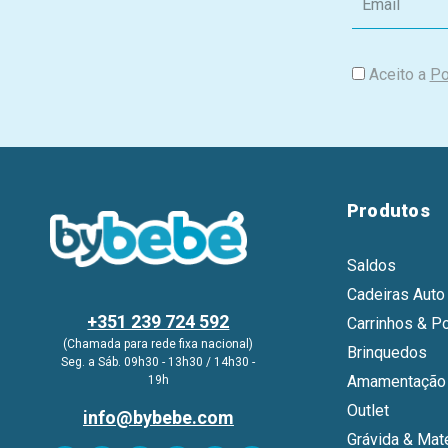
m
a
i
Aceito a
Po
l
Produtos
Saldos
Cadeiras Auto
+351 239 724 592
Carrinhos & P
(Chamada para rede fixa nacional)
Brinquedos
Seg. a Sáb. 09h30 - 13h30 / 14h30 -
Amamentação 
19h
Outlet
info@bybebe.com
Grávida & Mat