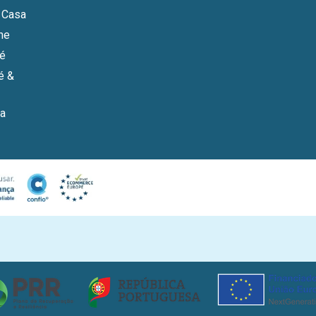
 Casa
ne
bé
é &
a