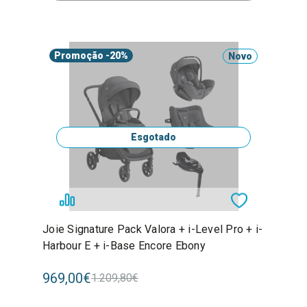
Promoção
-20%
Novo
Esgotado
Joie Signature Pack Valora + i-Level Pro + i-
Harbour E + i-Base Encore Ebony
969,00€
1.209,80€