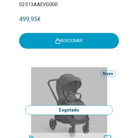
S2513AAEVG000
499,95€
ADICIONAR
Novo
Esgotado