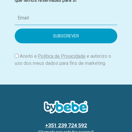
que temos reservadas para si
E
m
a
i
l
Aceito a
Política de Privacidade
e autorizo o
uso dos meus dados para fins de marketing.
+351 239 724 592
(Chamada para rede fixa nacional)