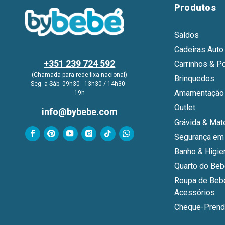
Produtos
Saldos
Cadeiras Auto
+351 239 724 592
Carrinhos & P
(Chamada para rede fixa nacional)
Brinquedos
Seg. a Sáb. 09h30 - 13h30 / 14h30 -
Amamentação 
19h
Outlet
info@bybebe.com
Grávida & Mat
Segurança em
Banho & Higie
Quarto do Be
Roupa de Beb
Acessórios
Cheque-Prend