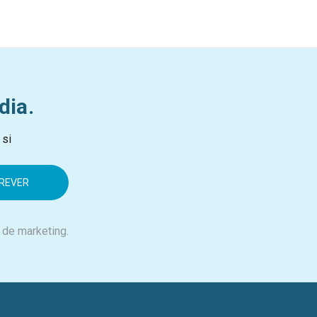
dia.
 si
 de marketing.