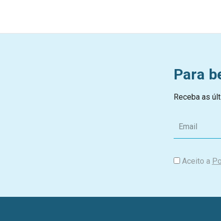
Para b
Receba as últ
E
m
a
i
Aceito a
Po
l