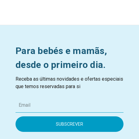
Para bebés e mamãs,
desde o primeiro dia.
Receba as últimas novidades e ofertas especiais
que temos reservadas para si
E
m
a
i
l