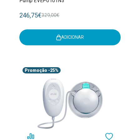
Pump EVEP0101N3
246,75€
329,00€
ADICIONAR
Promoção
-25%