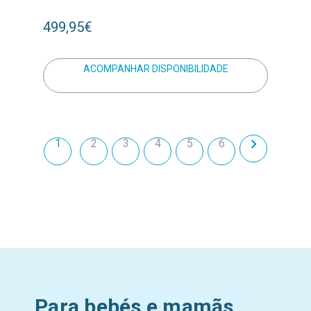
499,95€
ACOMPANHAR DISPONIBILIDADE
1
2
3
4
5
6
Para bebés e mamãs,