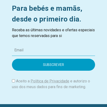
Para bebés e mamãs,
desde o primeiro dia.
Receba as últimas novidades e ofertas especiais
que temos reservadas para si
E
m
a
i
l
Aceito a
Política de Privacidade
e autorizo o
uso dos meus dados para fins de marketing.