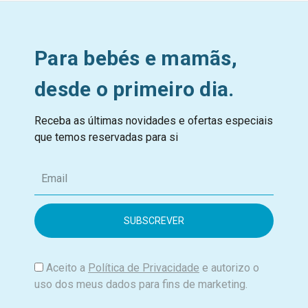
Para bebés e mamãs,
desde o primeiro dia.
Receba as últimas novidades e ofertas especiais
que temos reservadas para si
E
m
a
i
l
Aceito a
Política de Privacidade
e autorizo o
uso dos meus dados para fins de marketing.