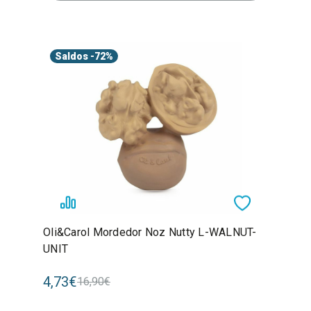
Saldos
-72%
Oli&Carol Mordedor Noz Nutty L-WALNUT-
UNIT
4,73€
16,90€