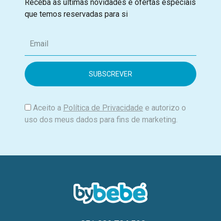
Receba as últimas novidades e ofertas especiais
que temos reservadas para si
E
m
a
i
l
Aceito a
Política de Privacidade
e autorizo o
uso dos meus dados para fins de marketing.