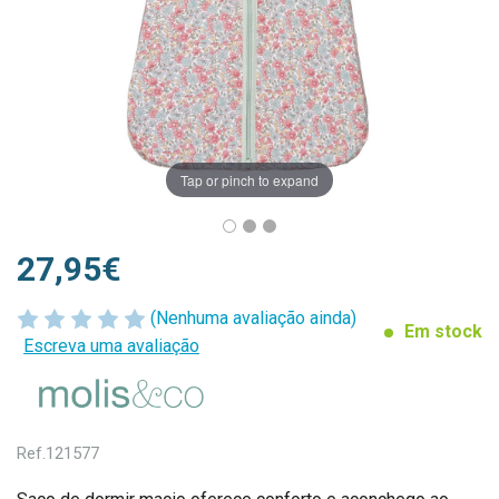
Tap or pinch to expand
27,95€
(Nenhuma avaliação ainda)
Em stock
Escreva uma avaliação
Ref.
121577