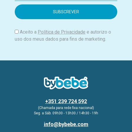
a
i
l
Aceito a
Política de Privacidade
e autorizo o
uso dos meus dados para fins de marketing.
+351 239 724 592
(Chamada para rede fixa nacional)
Seg. a Sáb. 09h30 - 13h30 / 14h30 - 19h
info@bybebe.com