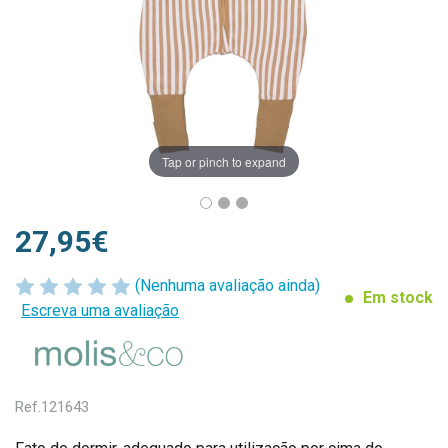
Tap or pinch to expand
27,95€
(Nenhuma avaliação ainda)
Em stock
Escreva uma avaliação
Ref.
121643