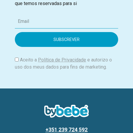
que temos reservadas para si
E
m
a
i
l
Aceito a
Política de Privacidade
e autorizo o
uso dos meus dados para fins de marketing.
+351 239 724 592