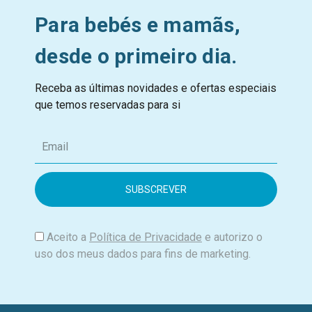
Para bebés e mamãs,
desde o primeiro dia.
Receba as últimas novidades e ofertas especiais
que temos reservadas para si
E
m
a
i
l
Aceito a
Política de Privacidade
e autorizo o
uso dos meus dados para fins de marketing.