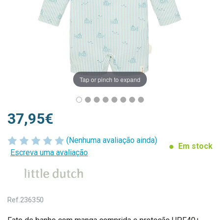
Tap or pinch to expand
37,95€
(Nenhuma avaliação ainda)
Em stock
Escreva uma avaliação
Ref.
236350