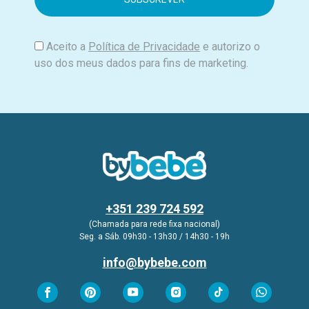
l
Aceito a
Política de Privacidade
e autorizo o
uso dos meus dados para fins de marketing.
+351 239 724 592
(Chamada para rede fixa nacional)
Seg. a Sáb. 09h30 - 13h30 / 14h30 - 19h
info@bybebe.com