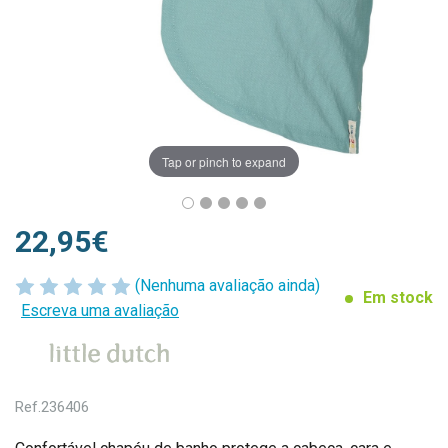
Tap or pinch to expand
22,95€
(Nenhuma avaliação ainda)
Em stock
Escreva uma avaliação
Ref.
236406