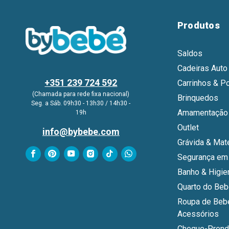
Produtos
Saldos
Cadeiras Auto
+351 239 724 592
Carrinhos & P
(Chamada para rede fixa nacional)
Brinquedos
Seg. a Sáb. 09h30 - 13h30 / 14h30 -
Amamentação 
19h
Outlet
info@bybebe.com
Grávida & Mat
Segurança em
Banho & Higie
Quarto do Be
Roupa de Beb
Acessórios
Cheque-Prend