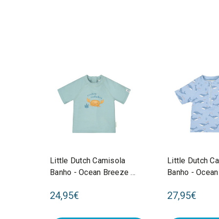
Little Dutch Camisola
Little Dutch C
Banho - Ocean Breeze -
Banho - Ocean
74/80 CL26030402
74/80 CL260
24,95€
27,95€