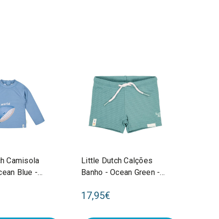
ch Camisola
Little Dutch Calções
cean Blue -
Banho - Ocean Green -
26030302
74/80 CL26030506
17,95€