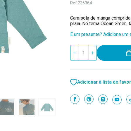
Ref.
236364
Camisola de manga comprida 
praia. No tema Ocean Green, 
É um presente? Adicione um e
Stock
Reduzir
Aumentar
atual:
quantidade
quantidade
de
de
Little
Little
Dutch
Dutch
Camisola
Camisola
Banho
Banho
Adicionar à lista de favor
-
-
Ocean
Ocean
Green
Green
-
-
74/80
74/80
CL26030310
CL26030310