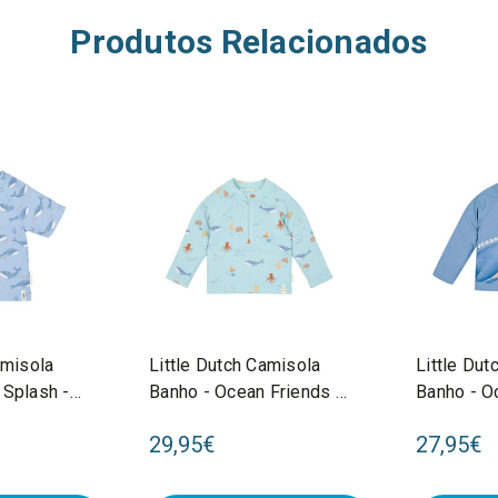
Produtos Relacionados
amisola
Little Dutch Camisola
Little Dut
 Splash -
Banho - Ocean Friends -
Banho - O
30410
74/80 CL26030306
74/80 CL
29,95€
27,95€