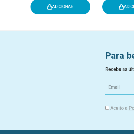
ADICIONAR
ADIC
Para b
Receba as últ
E
m
a
i
Aceito a
Po
l