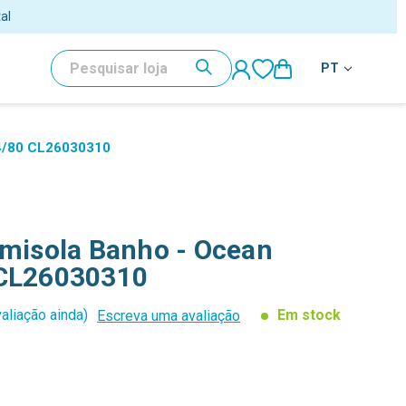
al
PESQUISAR
PT
74/80 CL26030310
amisola Banho - Ocean
 CL26030310
aliação ainda)
Em stock
Escreva uma avaliação