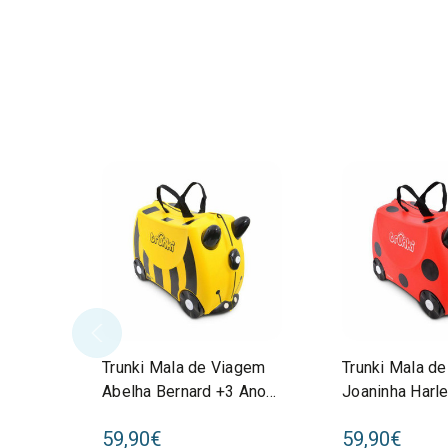
Trunki Mala de Viagem
Trunki Mala d
Abelha Bernard +3 Anos
Joaninha Harl
80044
80092
59,90€
59,90€