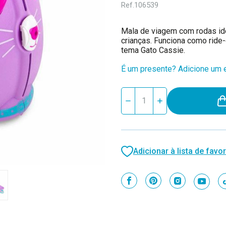
Ref.
106539
Mala de viagem com rodas ide
crianças. Funciona como rid
tema Gato Cassie.
É um presente? Adicione um e
Stock
Reduzir
Aumentar
atual:
quantidade
quantidade
de
de
Trunki
Trunki
Mala
Mala
de
de
Viagem
Viagem
Adicionar à lista de favor
Cassie
Cassie
o
o
Gato
Gato
+3
+3
Anos
Anos
80322
80322