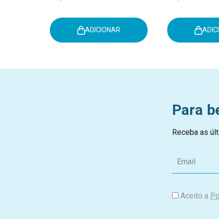
ADICIONAR
ADIC
Para b
Receba as últ
E
m
a
i
Aceito a
Po
l