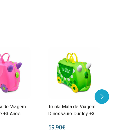
la de Viagem
Trunki Mala de Viagem
Trunk
ie +3 Anos
Dinossauro Dudley +3
Azul 
Anos 80352
8005
59,90€
54,9