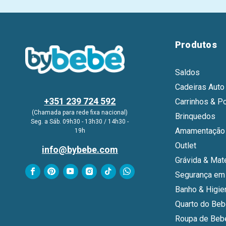
Produtos
Saldos
Cadeiras Auto
+351 239 724 592
Carrinhos & P
(Chamada para rede fixa nacional)
Brinquedos
Seg. a Sáb. 09h30 - 13h30 / 14h30 -
Amamentação 
19h
Outlet
info@bybebe.com
Grávida & Mat
Segurança em
Banho & Higie
Quarto do Be
Roupa de Beb