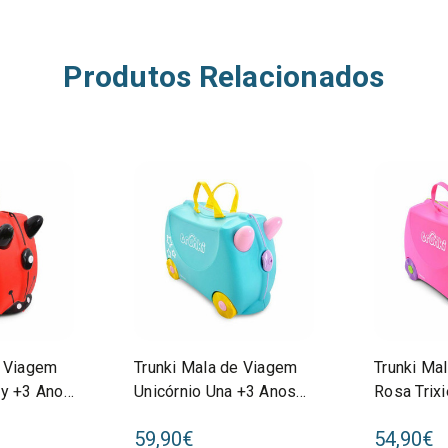
Produtos Relacionados
e Viagem
Trunki Mala de Viagem
Trunki Ma
ey +3 Anos
Unicórnio Una +3 Anos
Rosa Trix
80287
80061
59,90€
54,90€