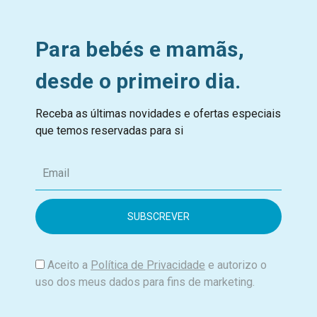
Para bebés e mamãs,
desde o primeiro dia.
Receba as últimas novidades e ofertas especiais
que temos reservadas para si
E
m
a
i
l
Aceito a
Política de Privacidade
e autorizo o
uso dos meus dados para fins de marketing.