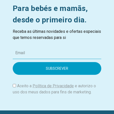
Para bebés e mamãs,
desde o primeiro dia.
Receba as últimas novidades e ofertas especiais
que temos reservadas para si
E
m
a
i
l
Aceito a
Política de Privacidade
e autorizo o
uso dos meus dados para fins de marketing.