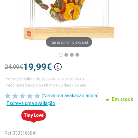
Tap or pinch to expand
19,99€
24,99€
Promoção válida de 2026-08-03 a 2026-09-01
Preço mais baixo dos últimos 30 dias - 19.99€
(Nenhuma avaliação ainda)
Em stock
Escreva uma avaliação
Ref.
3333166041