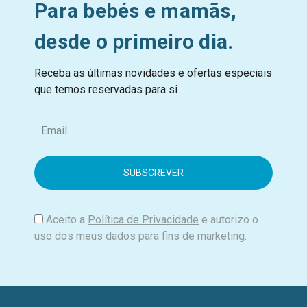
Para bebés e mamãs,
desde o primeiro dia.
Receba as últimas novidades e ofertas especiais
que temos reservadas para si
E
m
a
i
l
Aceito a
Política de Privacidade
e autorizo o
uso dos meus dados para fins de marketing.