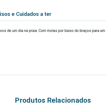
Moon
Moon
Blue
Blue
TM-
TM-
PON03-
PON03-
isos e Cuidados a ter
542
542
pois de um dia na praia. Com molas por baixo do braços para um 
s
Produtos Relacionados