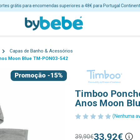
ortes grátis para encomendas superiores a 48€ para Portugal Continent
Capas de Banho & Acessórios
Anos Moon Blue TM-PON03-542
Promoção
-15%
Timboo Poncho
Anos Moon Bl
(Nenhuma av
33,92€
39,90€