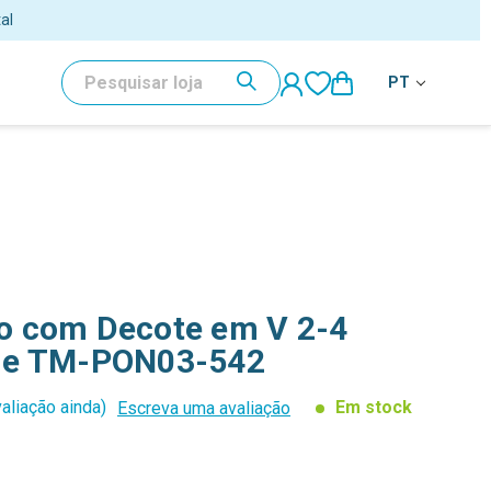
al
PESQUISAR
PT
 com Decote em V 2-4
ue TM-PON03-542
aliação ainda)
Em stock
Escreva uma avaliação