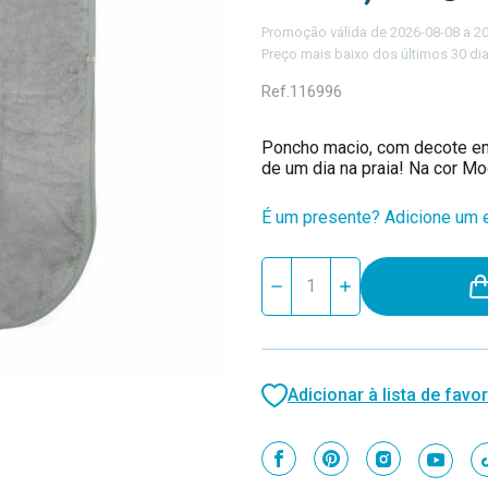
Promoção válida de 2026-08-08 a 2
Preço mais baixo dos últimos 30 dia
Ref.
116996
Poncho macio, com decote em
de um dia na praia! Na cor Mo
É um presente? Adicione um e
Stock
Reduzir
Aumentar
atual:
quantidade
quantidade
de
de
Timboo
Timboo
Poncho
Poncho
com
com
Decote
Decote
Adicionar à lista de favor
em
em
V
V
2-
2-
4
4
Anos
Anos