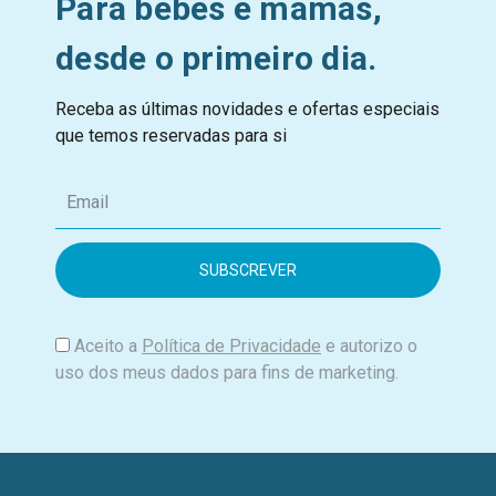
Para bebés e mamãs,
desde o primeiro dia.
Receba as últimas novidades e ofertas especiais
que temos reservadas para si
E
m
a
i
l
Aceito a
Política de Privacidade
e autorizo o
uso dos meus dados para fins de marketing.