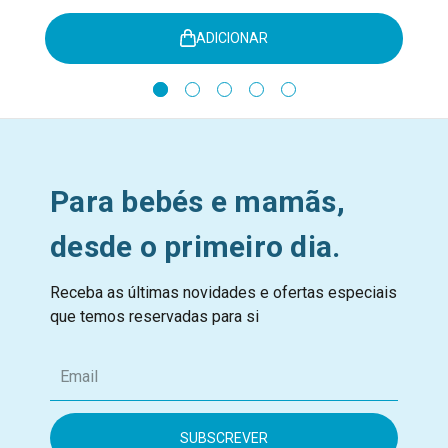
ADICIONAR
Para bebés e mamãs,
desde o primeiro dia.
Receba as últimas novidades e ofertas especiais
que temos reservadas para si
E
m
a
i