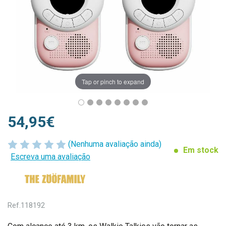
Tap or pinch to expand
54,95€
(Nenhuma avaliação ainda)
Em stock
Escreva uma avaliação
Ref.
118192