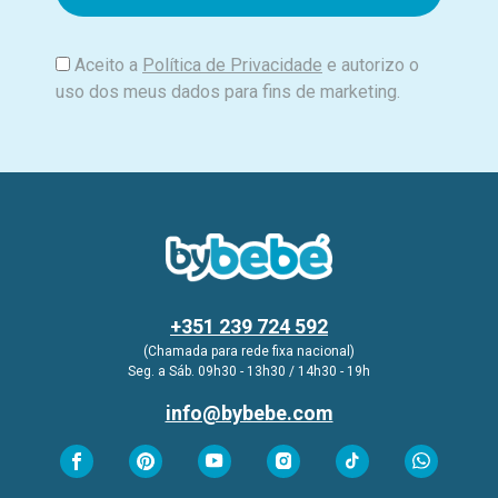
l
Aceito a
Política de Privacidade
e autorizo o
uso dos meus dados para fins de marketing.
+351 239 724 592
(Chamada para rede fixa nacional)
Seg. a Sáb. 09h30 - 13h30 / 14h30 - 19h
info@bybebe.com