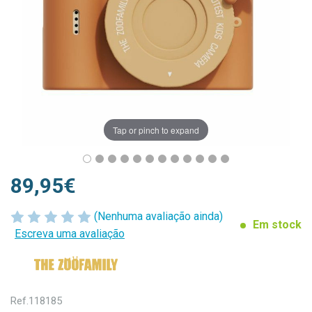
Tap or pinch to expand
89,95€
(Nenhuma avaliação ainda)
Em stock
Escreva uma avaliação
Ref.
118185