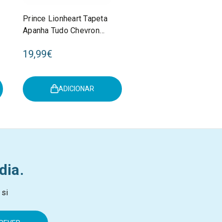
Prince Lionheart Tapeta
Apanha Tudo Chevron
Coral 2261
19,99€
ADICIONAR
dia.
 si