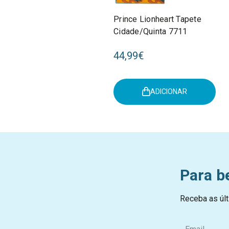
Prince Lionheart Tapete
Cidade/Quinta 7711
44,99€
ADICIONAR
Para b
Receba as últ
E