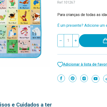
Ref.
101267
Para crianças de todas as id
É um presente? Adicione um e
Stock
Reduzir
Aumentar
atual:
quantidade
quantidade
de
de
Prince
Prince
Lionheart
Lionheart
Tapete
Tapete
Cidade/ABC
Cidade/ABC
Adicionar à lista de favor
Prince
Prince
Lionheart
Lionheart
7710
7710
isos e Cuidados a ter