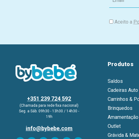
m
a
i
Aceito a
Po
l
Produtos
Saldos
Cadeiras Auto
+351 239 724 592
Carrinhos & P
(Chamada para rede fixa nacional)
Brinquedos
Seg. a Sáb. 09h30 - 13h30 / 14h30 -
Amamentação 
19h
Outlet
info@bybebe.com
Grávida & Mat