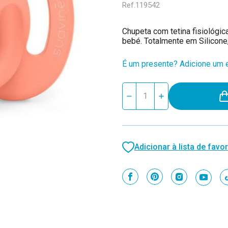
Ref.
119542
Chupeta com tetina fisiológic
bebé. Totalmente em Silicone
É um presente? Adicione um e
Stock
Reduzir
Aumentar
atual:
quantidade
quantidade
de
de
Suavinex
Suavinex
Chupeta
Chupeta
Fisiológica
Fisiológica
SX
SX
Adicionar à lista de favor
Pro
Pro
Silicone
Silicone
Smoothie
Smoothie
Peach
Peach
Pink
Pink
0-
0-
6M
6M