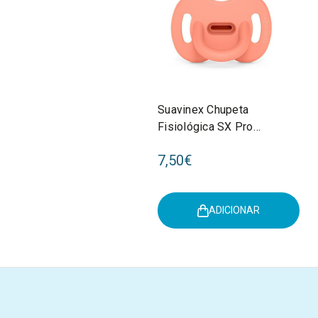
Suavinex Chupeta
Fisiológica SX Pro
Silicone Smoothie
7,50€
Peach Pink 6-18M
ADICIONAR