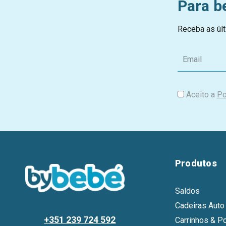
Para b
Receba as últ
E
m
a
i
Aceito a
Po
l
Produtos
Saldos
Cadeiras Auto
+351 239 724 592
Carrinhos & P