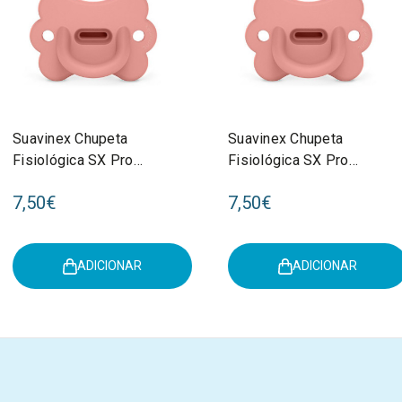
Suavinex Chupeta
Suavinex Chupeta
Fisiológica SX Pro
Fisiológica SX Pro
Silicone Smoothie
Silicone Smoothie
7,50€
7,50€
Butterfly Peach Pink 0-
Butterfly Peach Pink 6-
6M
18M
ADICIONAR
ADICIONAR