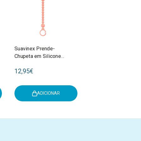
Suavinex Prende-
Chupeta em Silicone
Colour Essence Peach
12,95€
Pink
ADICIONAR