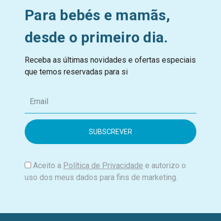
Para bebés e mamãs,
desde o primeiro dia.
Receba as últimas novidades e ofertas especiais
que temos reservadas para si
E
m
a
i
l
Aceito a
Política de Privacidade
e autorizo o
uso dos meus dados para fins de marketing.