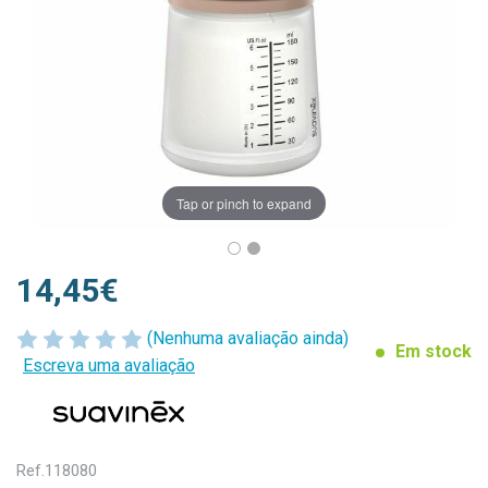
Tap or pinch to expand
14,45€
(Nenhuma avaliação ainda)
Em stock
Escreva uma avaliação
Ref.
118080