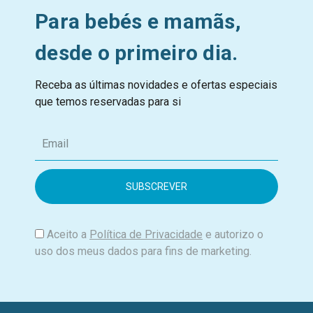
Para bebés e mamãs,
desde o primeiro dia.
Receba as últimas novidades e ofertas especiais
que temos reservadas para si
E
m
a
i
l
Aceito a
Política de Privacidade
e autorizo o
uso dos meus dados para fins de marketing.