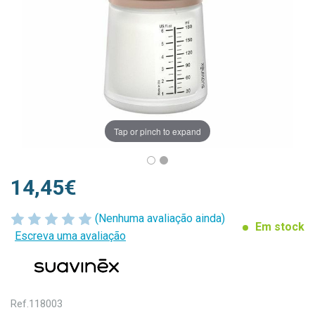
Tap or pinch to expand
14,45€
(Nenhuma avaliação ainda)
Em stock
Escreva uma avaliação
Ref.
118003