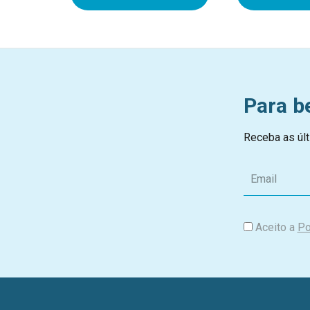
Para b
Receba as últ
E
m
a
i
Aceito a
Po
l