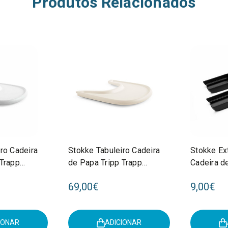
Produtos Relacionados
ro Cadeira
Stokke Tabuleiro Cadeira
Stokke Ex
 Trapp
de Papa Tripp Trapp
Cadeira d
Vanilla White 428505
Trapp Bla
69,00€
9,00€
IONAR
ADICIONAR