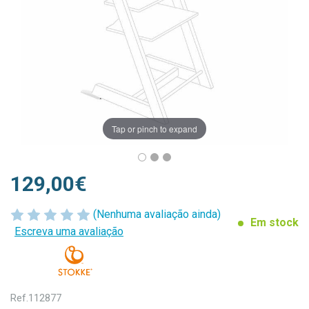
Tap or pinch to expand
129,00€
(Nenhuma avaliação ainda)
Em stock
Escreva uma avaliação
Ref.
112877