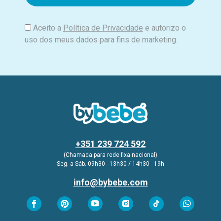
l
Aceito a
Política de Privacidade
e autorizo o
uso dos meus dados para fins de marketing.
+351 239 724 592
(Chamada para rede fixa nacional)
Seg. a Sáb. 09h30 - 13h30 / 14h30 - 19h
info@bybebe.com