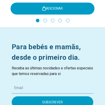
ADICIONAR
Para bebés e mamãs,
desde o primeiro dia.
Receba as últimas novidades e ofertas especiais
que temos reservadas para si
E
m
a
i