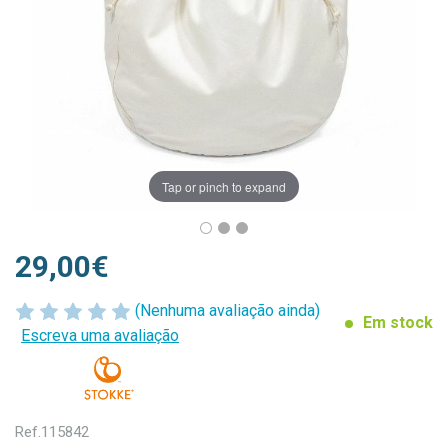
Tap or pinch to expand
29,00€
(Nenhuma avaliação ainda)
Em stock
Escreva uma avaliação
Ref.
115842