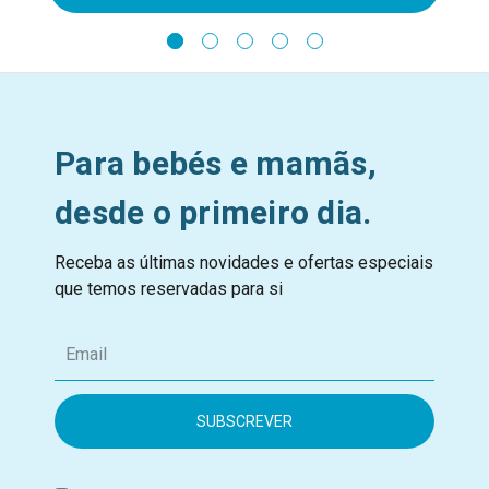
Para bebés e mamãs,
desde o primeiro dia.
Receba as últimas novidades e ofertas especiais
que temos reservadas para si
E
m
a
i
l