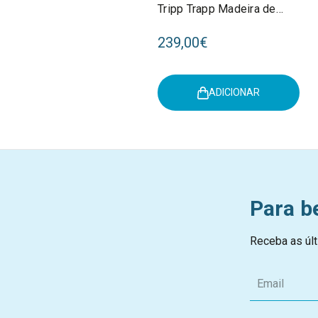
Tripp Trapp Madeira de
Faia Black 100103
239,00€
ADICIONAR
Para b
Receba as últ
E
m
a