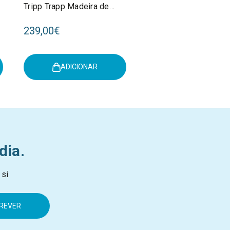
Tripp Trapp Madeira de
Faia Glacier Green
239,00€
ADICIONAR
dia.
 si