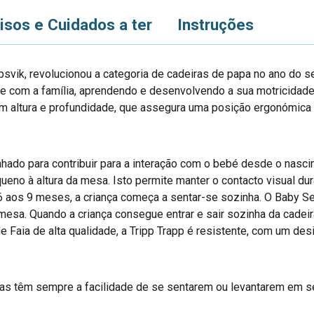
isos e Cuidados a ter
Instruções
svik, revolucionou a categoria de cadeiras de papa no ano do s
-se com a família, aprendendo e desenvolvendo a sua motricida
m altura e profundidade, que assegura uma posição ergonómica c
hado para contribuir para a interação com o bebé desde o nasc
ueno à altura da mesa. Isto permite manter o contacto visual du
6 aos 9 meses, a criança começa a sentar-se sozinha. O Baby S
sa. Quando a criança consegue entrar e sair sozinha da cadeira
 Faia de alta qualidade, a Tripp Trapp é resistente, com um desig
nças têm sempre a facilidade de se sentarem ou levantarem em 