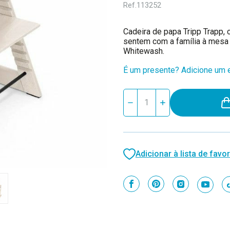
Ref.
113252
Cadeira de papa Tripp Trapp, 
sentem com a família à mesa d
Whitewash.
É um presente? Adicione um e
Stock
Reduzir
Aumentar
atual:
quantidade
quantidade
de
de
Stokke
Stokke
Cadeira
Cadeira
de
de
Papa
Papa
Adicionar à lista de favor
Tripp
Tripp
Trapp
Trapp
Madeira
Madeira
de
de
Faia
Faia
Whitewash
Whitewash
100105
100105