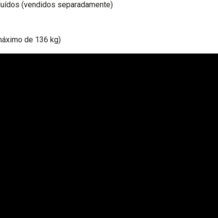
cluídos (vendidos separadamente)
 máximo de 136 kg)