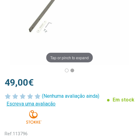
Tap or pinch to expand
49,00€
(Nenhuma avaliação ainda)
Em stock
Escreva uma avaliação
Ref.
113796