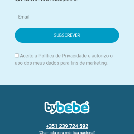
E
m
a
i
l
Aceito a
Política de Privacidade
e autorizo o
uso dos meus dados para fins de marketing.
+351 239 724 592
(Chamada para rede fixa nacional)