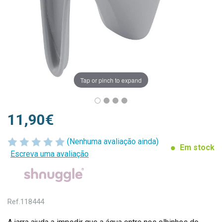
Tap or pinch to expand
11,90€
(Nenhuma avaliação ainda)
Em stock
Escreva uma avaliação
Ref.
118444