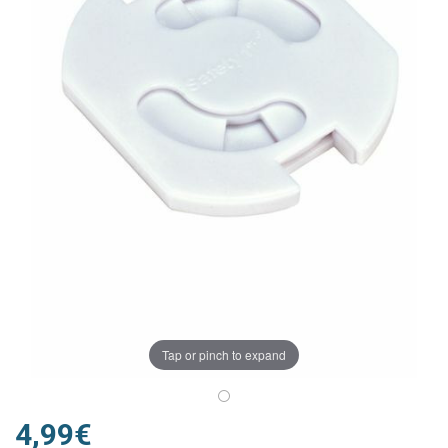
Tap or pinch to expand
4,99€