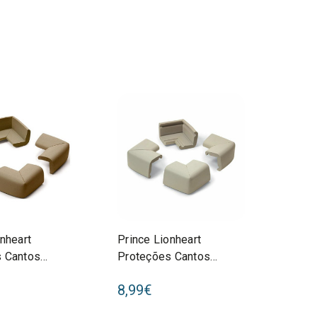
nheart
Prince Lionheart
 Cantos
Proteções Cantos
ARD Chocolate
Grandes cornerGUARD
8,99€
Cinza 0097