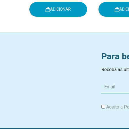
ADICIONAR
ADIC
Para b
Receba as últ
E
m
a
i
Aceito a
Po
l