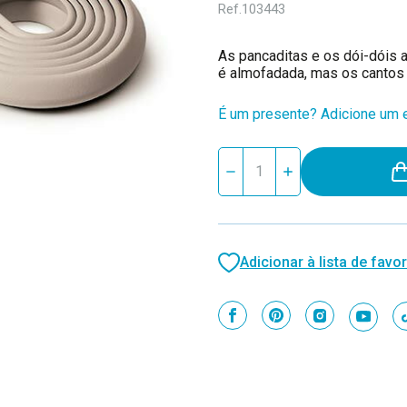
Ref.
103443
As pancaditas e os dói-dóis 
é almofadada, mas os cantos
É um presente? Adicione um e
Stock
Reduzir
Aumentar
atual:
quantidade
quantidade
de
de
Prince
Prince
Lionheart
Lionheart
Protecções
Protecções
Cantos
Cantos
Adicionar à lista de favor
e
e
Esquinas
Esquinas
EdgeGUARD
EdgeGUARD
Bege
Bege
0070
0070