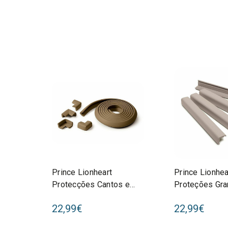
Prince Lionheart
Prince Lionhea
Protecções Cantos e
Proteções Gr
Esquinas EdgeGUARD
edgeGUARD Ci
22,99€
22,99€
Chocolate 0091