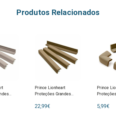
Produtos Relacionados
rt
Prince Lionheart
Prince Lio
andes
Proteções Grandes
Proteções
nza 0098
edgeGUARD Chocolate
cornerGU
22,99€
5,99€
0102
0092