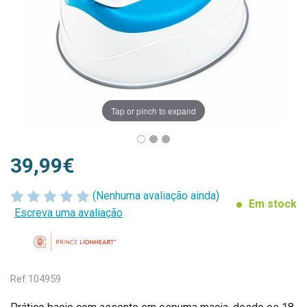
Tap or pinch to expand
39,99€
(Nenhuma avaliação ainda)
Em stock
Escreva uma avaliação
Ref.
104959