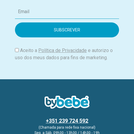
E
m
a
i
l
Aceito a
Política de Privacidade
e autorizo o
uso dos meus dados para fins de marketing.
+351 239 724 592
(Chamada para rede fixa nacional)
Seg. a Sáb. 09h30 - 13h30 / 14h30 - 19h