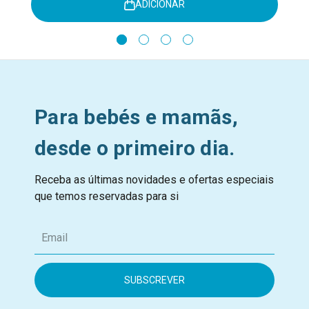
ADICIONAR
Para bebés e mamãs,
desde o primeiro dia.
Receba as últimas novidades e ofertas especiais
que temos reservadas para si
E
m
a
i
l