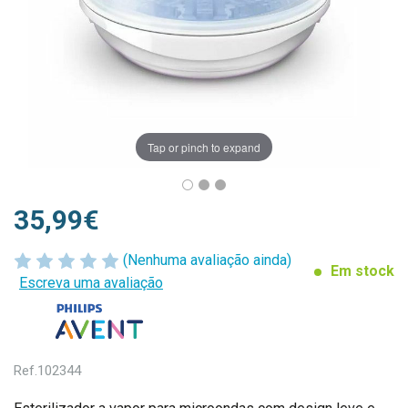
Tap or pinch to expand
35,99€
(Nenhuma avaliação ainda)
Em stock
Escreva uma avaliação
Ref.
102344