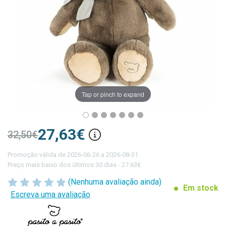
Tap or pinch to expand
27,63€
32,50€
Promoção válida de 2026-06-26 a 2026-08-31
Preço mais baixo dos últimos 30 dias - 27.63€
(Nenhuma avaliação ainda)
Em stock
Escreva uma avaliação